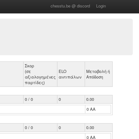
chesstu.be @ discord
Login
Σκορ
(σε
ELO
Μεταβολή ή
αξιολογημένες
αντιπάλων
Απόδοση
παρτίδες)
0 / 0
0
0.00
0 ΑΑ
0 / 0
0
0.00
0 ΑΑ