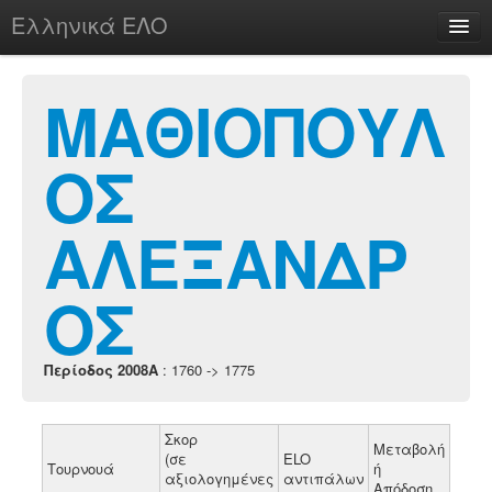
Ελληνικά ΕΛΟ
Περί
ΜΑΘΙΟΠΟΥΛ
ΟΣ
chesstu.be @ discord
Login
ΑΛΕΞΑΝΔΡ
ΟΣ
Περίοδος 2008A
: 1760 -> 1775
Σκορ
Μεταβολή
(σε
ELO
Τουρνουά
ή
αξιολογημένες
αντιπάλων
Απόδοση