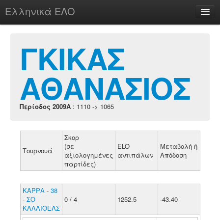
Ελληνικά ΕΛΟ
Περί
ΓΚΙΚΑΣ
ΑΘΑΝΑΣΙΟΣ
chesstu.be @ discord
Login
Περίοδος 2009A
: 1110 -> 1065
Σκορ
(σε
ELO
Μεταβολή ή
Τουρνουά
αξιολογημένες
αντιπάλων
Απόδοση
παρτίδες)
ΚΑΡΡΑ - 38
- ΣΟ
0 / 4
1252.5
-43.40
ΚΑΛΛΙΘΕΑΣ