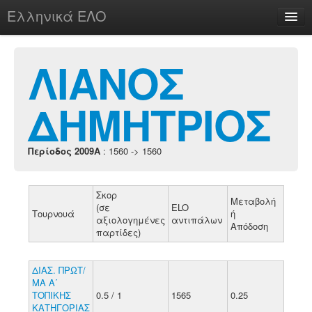
Ελληνικά ΕΛΟ
Περί
ΛΙΑΝΟΣ
ΔΗΜΗΤΡΙΟΣ
chesstu.be @ discord
Login
Περίοδος 2009A
: 1560 -> 1560
Σκορ
Μεταβολή
(σε
ELO
Τουρνουά
ή
αξιολογημένες
αντιπάλων
Απόδοση
παρτίδες)
ΔΙΑΣ. ΠΡΩΤ/
ΜΑ A΄
ΤΟΠΙΚΗΣ
0.5 / 1
1565
0.25
ΚΑΤΗΓΟΡΙΑΣ