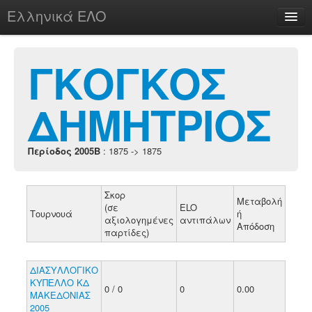
Ελληνικά ΕΛΟ
Περί
ΓΚΟΓΚΟΣ
ΔΗΜΗΤΡΙΟΣ
chesstu.be @ discord
Login
Περίοδος 2005B
: 1875 -> 1875
Σκορ
Μεταβολή
(σε
ELO
Τουρνουά
ή
αξιολογημένες
αντιπάλων
Απόδοση
παρτίδες)
ΔΙΑΣΥΛΛΟΓΙΚΟ
ΚΥΠΕΛΛΟ ΚΔ
0 / 0
0
0.00
ΜΑΚΕΔΟΝΙΑΣ
2005