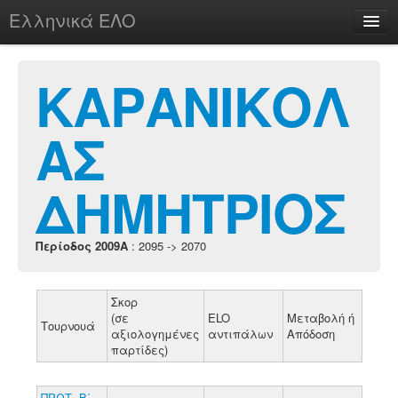
Ελληνικά ΕΛΟ
Περί
ΚΑΡΑΝΙΚΟΛ
ΑΣ
chesstu.be @ discord
Login
ΔΗΜΗΤΡΙΟΣ
Περίοδος 2009A
: 2095 -> 2070
Σκορ
(σε
ELO
Μεταβολή ή
Τουρνουά
αξιολογημένες
αντιπάλων
Απόδοση
παρτίδες)
ΠΡΩΤ. Β΄