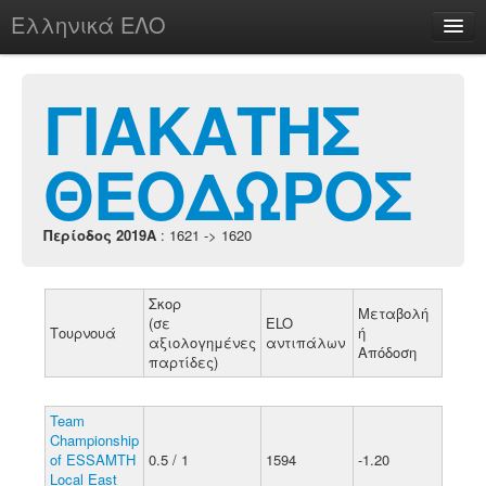
Ελληνικά ΕΛΟ
Περί
ΓΙΑΚΑΤΗΣ
ΘΕΟΔΩΡΟΣ
chesstu.be @ discord
Login
Περίοδος 2019A
: 1621 -> 1620
Σκορ
Μεταβολή
(σε
ELO
Τουρνουά
ή
αξιολογημένες
αντιπάλων
Απόδοση
παρτίδες)
Team
Championship
of ESSAMTH
0.5 / 1
1594
-1.20
Local East