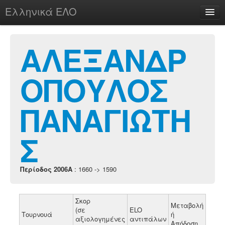
Ελληνικά ΕΛΟ
Περί
ΑΛΕΞΑΝΔΡ
ΟΠΟΥΛΟΣ
chesstu.be @ discord
Login
ΠΑΝΑΓΙΩΤΗ
Σ
Περίοδος 2006A
: 1660 -> 1590
Σκορ
Μεταβολή
(σε
ELO
Τουρνουά
ή
αξιολογημένες
αντιπάλων
Απόδοση