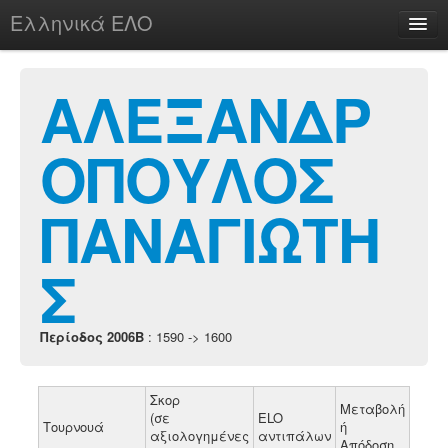
Ελληνικά ΕΛΟ
Περί
ΑΛΕΞΑΝΔΡ
ΟΠΟΥΛΟΣ
chesstu.be @ discord
Login
ΠΑΝΑΓΙΩΤΗ
Σ
Περίοδος 2006B
: 1590 -> 1600
Σκορ
Μεταβολή
(σε
ELO
Τουρνουά
ή
αξιολογημένες
αντιπάλων
Απόδοση