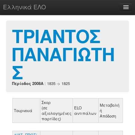
Ελληνικά ΕΛΟ
Περί
ΤΡΙΑΝΤΟΣ
ΠΑΝΑΓΙΩΤΗ
chesstu.be @ discord
Login
Σ
Περίοδος 2008A
: 1835 -> 1825
Σκορ
Μεταβολή
(σε
ELO
Τουρνουά
ή
αξιολογημένες
αντιπάλων
Απόδοση
παρτίδες)
ΔΙΑΣ. ΠΡΩΤ/