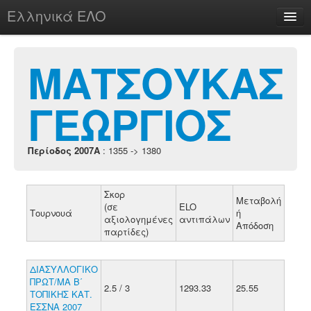
Ελληνικά ΕΛΟ
Περί
ΜΑΤΣΟΥΚΑΣ
ΓΕΩΡΓΙΟΣ
chesstu.be @ discord
Login
Περίοδος 2007A
: 1355 -> 1380
Σκορ
Μεταβολή
(σε
ELO
Τουρνουά
ή
αξιολογημένες
αντιπάλων
Απόδοση
παρτίδες)
ΔΙΑΣΥΛΛΟΓΙΚΟ
ΠΡΩΤ/ΜΑ Β΄
2.5 / 3
1293.33
25.55
ΤΟΠΙΚΗΣ ΚΑΤ.
ΕΣΣΝΑ 2007