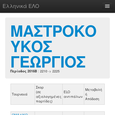
Ελληνικά ΕΛΟ
Περί
ΜΑΣΤΡΟΚΟ
ΥΚΟΣ
chesstu.be @ discord
Login
ΓΕΩΡΓΙΟΣ
Περίοδος 2016B
: 2210 -> 2225
Σκορ
Μεταβολή
(σε
ELO
Τουρνουά
ή
αξιολογημένες
αντιπάλων
Απόδοση
παρτίδες)
ΟΜΑΔΙΚΟ