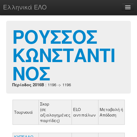
Ελληνικά ΕΛΟ
Περί
ΡΟΥΣΣΟΣ
ΚΩΝΣΤΑΝΤΙ
chesstu.be @ discord
Login
ΝΟΣ
Περίοδος 2016B
: 1196 -> 1196
Σκορ
(σε
ELO
Μεταβολή ή
Τουρνουά
αξιολογημένες
αντιπάλων
Απόδοση
παρτίδες)
ΚΥΠΕΛΛΟ