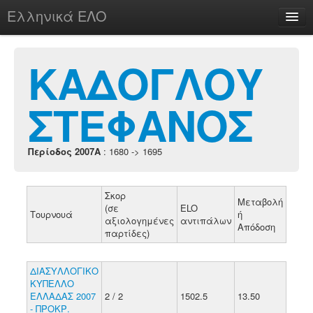
Ελληνικά ΕΛΟ
Περί
ΚΑΔΟΓΛΟΥ
ΣΤΕΦΑΝΟΣ
chesstu.be @ discord
Login
Περίοδος 2007A
: 1680 -> 1695
Σκορ
Μεταβολή
(σε
ELO
Τουρνουά
ή
αξιολογημένες
αντιπάλων
Απόδοση
παρτίδες)
ΔΙΑΣΥΛΛΟΓΙΚΟ
ΚΥΠΕΛΛΟ
ΕΛΛΑΔΑΣ 2007
2 / 2
1502.5
13.50
- ΠΡΟΚΡ.