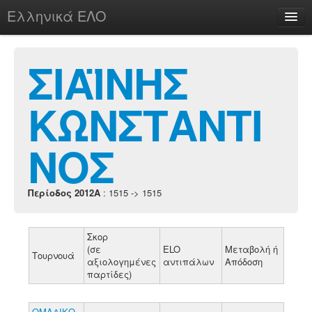
Ελληνικά ΕΛΟ
Περί
ΣΙΑΪΝΗΣ
ΚΩΝΣΤΑΝΤΙ
chesstu.be @ discord
Login
ΝΟΣ
Περίοδος 2012A
: 1515 -> 1515
Σκορ
(σε
ELO
Μεταβολή ή
Τουρνουά
αξιολογημένες
αντιπάλων
Απόδοση
παρτίδες)
ΟΜΑΔΙΚΟ