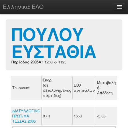
Ελληνικά ΕΛΟ
Περί
ΠΟΥΛΟΥ
ΕΥΣΤΑΘΙΑ
chesstu.be @ discord
Login
Περίοδος 2005A
: 1200 -> 1195
Σκορ
Μεταβολή
(σε
ELO
Τουρνουά
ή
αξιολογημένες
αντιπάλων
Απόδοση
παρτίδες)
ΔΙΑΣΥΛΛΟΓΙΚΟ
ΠΡΩΤ/ΜΑ
0 / 1
1550
-3.85
ΤΕΣΣΑΣ 2005