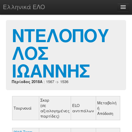
Ελληνικά ΕΛΟ
Περί
ΝΤΕΛΟΠΟΥ
ΛΟΣ
chesstu.be @ discord
Login
ΙΩΑΝΝΗΣ
Περίοδος 2018A
: 1567 -> 1536
Σκορ
Μεταβολή
(σε
ELO
Τουρνουά
ή
αξιολογημένες
αντιπάλων
Απόδοση
παρτίδες)
2018 Team