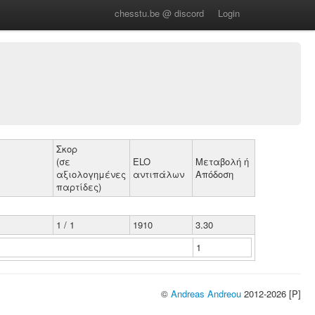
chesstu.be @ discord
Login
Σκορ
(σε
ELO
Μεταβολή ή
αξιολογημένες
αντιπάλων
Απόδοση
παρτίδες)
1 / 1
1910
3.30
1
©
Andreas Andreou
2012-2026 [P]