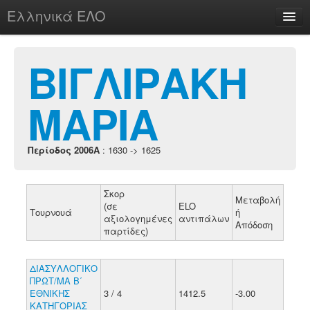
Ελληνικά ΕΛΟ
Περί
ΒΙΓΛΙΡΑΚΗ
ΜΑΡΙΑ
chesstu.be @ discord
Login
Περίοδος 2006A
: 1630 -> 1625
Σκορ
Μεταβολή
(σε
ELO
Τουρνουά
ή
αξιολογημένες
αντιπάλων
Απόδοση
παρτίδες)
ΔΙΑΣΥΛΛΟΓΙΚΟ
ΠΡΩΤ/ΜΑ Β΄
ΕΘΝΙΚΗΣ
3 / 4
1412.5
-3.00
ΚΑΤΗΓΟΡΙΑΣ