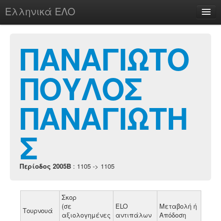
Ελληνικά ΕΛΟ
Περί
ΠΑΝΑΓΙΩΤΟ
ΠΟΥΛΟΣ
chesstu.be @ discord
Login
ΠΑΝΑΓΙΩΤΗ
Σ
Περίοδος 2005B
: 1105 -> 1105
Σκορ
(σε
ELO
Μεταβολή ή
Τουρνουά
αξιολογημένες
αντιπάλων
Απόδοση