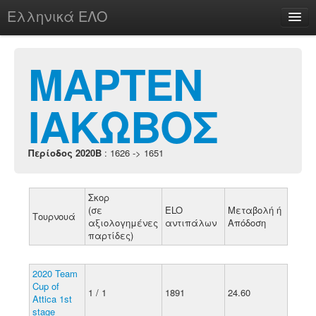
Ελληνικά ΕΛΟ
Περί
ΜΑΡΤΕΝ
ΙΑΚΩΒΟΣ
chesstu.be @ discord
Login
Περίοδος 2020B
: 1626 -> 1651
Σκορ
(σε
ELO
Μεταβολή ή
Τουρνουά
αξιολογημένες
αντιπάλων
Απόδοση
παρτίδες)
2020 Team
Cup of
1 / 1
1891
24.60
Attica 1st
stage