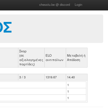
chesstu.be @ discord
Login
ΟΣ
Σκορ
(σε
ELO
Μεταβολή ή
αξιολογημένες
αντιπάλων
Απόδοση
παρτίδες)
3 / 3
1319.67
14.40
1
1
1