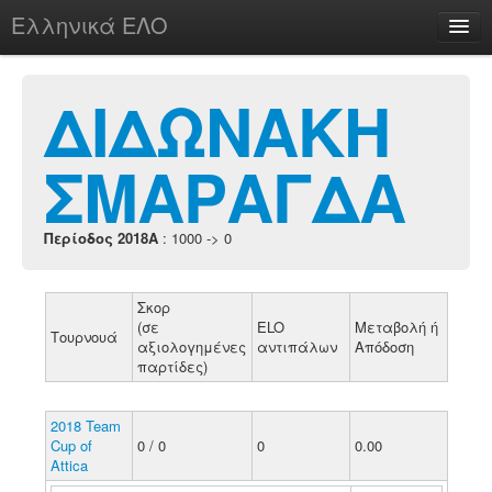
Ελληνικά ΕΛΟ
Περί
ΔΙΔΩΝΑΚΗ
ΣΜΑΡΑΓΔΑ
chesstu.be @ discord
Login
Περίοδος 2018A
: 1000 -> 0
Σκορ
(σε
ELO
Μεταβολή ή
Τουρνουά
αξιολογημένες
αντιπάλων
Απόδοση
παρτίδες)
2018 Team
Cup of
0 / 0
0
0.00
Attica