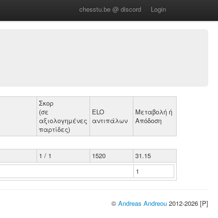
chesstu.be @ discord
Login
Σκορ
(σε
ELO
Μεταβολή ή
αξιολογημένες
αντιπάλων
Απόδοση
παρτίδες)
1 / 1
1520
31.15
1
©
Andreas Andreou
2012-2026 [P]