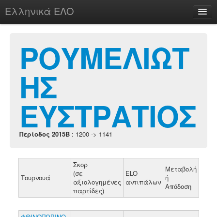
Ελληνικά ΕΛΟ
Περί
ΡΟΥΜΕΛΙΩΤ
ΗΣ
chesstu.be @ discord
Login
ΕΥΣΤΡΑΤΙΟΣ
Περίοδος 2015B
: 1200 -> 1141
Σκορ
Μεταβολή
(σε
ELO
Τουρνουά
ή
αξιολογημένες
αντιπάλων
Απόδοση
παρτίδες)
ΦΘΙΝΟΠΩΡΙΝΟ