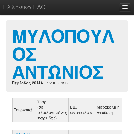
Ελληνικά ΕΛΟ
Περί
ΜΥΛΟΠΟΥΛ
ΟΣ
chesstu.be @ discord
Login
ΑΝΤΩΝΙΟΣ
Περίοδος 2014A
: 1510 -> 1505
Σκορ
(σε
ELO
Μεταβολή ή
Τουρνουά
αξιολογημένες
αντιπάλων
Απόδοση
παρτίδες)
ΟΜΑΔΙΚΟ