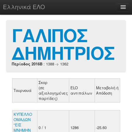
Ελληνικά ΕΛΟ
Περί
ΓΑΛΙΠΟΣ
ΔΗΜΗΤΡΙΟΣ
chesstu.be @ discord
Login
Περίοδος 2016B
: 1388 -> 1362
Σκορ
(σε
ELO
Μεταβολή ή
Τουρνουά
αξιολογημένες
αντιπάλων
Απόδοση
παρτίδες)
ΚΥΠΕΛΛΟ
ΟΜΑΔΩΝ
"ΕΙΣ
0 / 1
1286
-25.60
ΜΝΗΜΗΝ