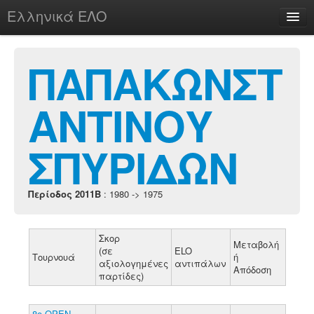
Ελληνικά ΕΛΟ
Περί
ΠΑΠΑΚΩΝΣΤ
ΑΝΤΙΝΟΥ
chesstu.be @ discord
Login
ΣΠΥΡΙΔΩΝ
Περίοδος 2011B
: 1980 -> 1975
Σκορ
Μεταβολή
(σε
ELO
Τουρνουά
ή
αξιολογημένες
αντιπάλων
Απόδοση
παρτίδες)
8ο ΟΡΕΝ