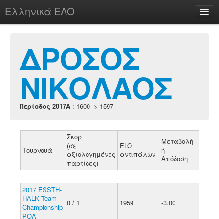
Ελληνικά ΕΛΟ
Περί
ΔΡΟΣΟΣ
ΝΙΚΟΛΑΟΣ
chesstu.be @ discord
Login
Περίοδος 2017A
: 1600 -> 1597
Σκορ
Μεταβολή
(σε
ELO
Τουρνουά
ή
αξιολογημένες
αντιπάλων
Απόδοση
παρτίδες)
2017 ESSTH-
HALK Team
0 / 1
1959
-3.00
Championship
POA