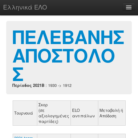
Ελληνικά ΕΛΟ
Περί
ΠΕΛΕΒΑΝΗΣ
ΑΠΟΣΤΟΛΟ
chesstu.be @ discord
Login
Σ
Περίοδος 2021B
: 1930 -> 1912
Σκορ
(σε
ELO
Μεταβολή ή
Τουρνουά
αξιολογημένες
αντιπάλων
Απόδοση
παρτίδες)
2021 team