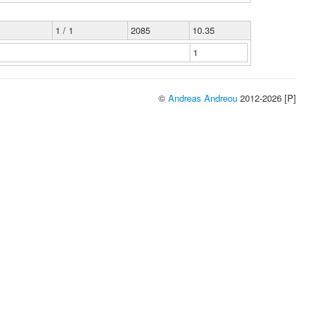
1 / 1
2085
10.35
1
©
Andreas Andreou
2012-2026 [P]