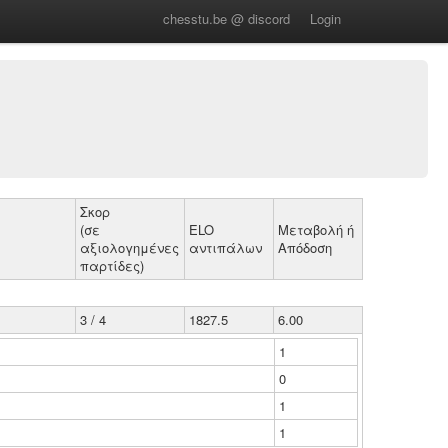
chesstu.be @ discord
Login
Σκορ
(σε
ELO
Μεταβολή ή
αξιολογημένες
αντιπάλων
Απόδοση
παρτίδες)
3 / 4
1827.5
6.00
1
0
1
1