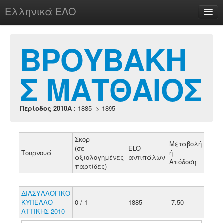
Ελληνικά ΕΛΟ
Περί
ΒΡΟΥΒΑΚΗ
Σ ΜΑΤΘΑΙΟΣ
chesstu.be @ discord
Login
Περίοδος 2010A
: 1885 -> 1895
Σκορ
Μεταβολή
(σε
ELO
Τουρνουά
ή
αξιολογημένες
αντιπάλων
Απόδοση
παρτίδες)
ΔΙΑΣΥΛΛΟΓΙΚΟ
ΚΥΠΕΛΛΟ
0 / 1
1885
-7.50
ΑΤΤΙΚΗΣ 2010