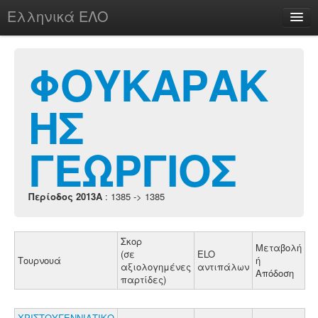
Ελληνικά ΕΛΟ
Περί
ΦΟΥΚΑΡΑΚ
ΗΣ
chesstu.be @ discord
Login
ΓΕΩΡΓΙΟΣ
Περίοδος 2013A
: 1385 -> 1385
Σκορ
Μεταβολή
(σε
ELO
Τουρνουά
ή
αξιολογημένες
αντιπάλων
Απόδοση
παρτίδες)
ΧΡΙΣΤΟΥΓΕΝΝΙΑΤΙΚΟ