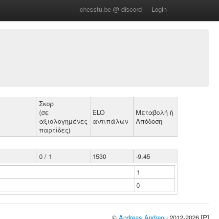
chesstu.be @ discord
Login
Σκορ
(σε
ELO
Μεταβολή ή
αξιολογημένες
αντιπάλων
Απόδοση
παρτίδες)
0 / 1
1530
-9.45
1
0
©
Andreas Andreou
2012-2026 [P]