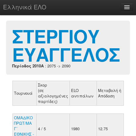
Ελληνικά ΕΛΟ
Περί
ΣΤΕΡΓΙΟΥ
ΕΥΑΓΓΕΛΟΣ
chesstu.be @ discord
Login
Περίοδος 2010A
: 2075 -> 2090
Σκορ
(σε
ELO
Μεταβολή ή
Τουρνουά
αξιολογημένες
αντιπάλων
Απόδοση
παρτίδες)
ΟΜΑΔΙΚΟ
ΠΡΩΤ/ΜΑ
Γ΄
4 / 5
1980
12.75
ΕΘΝΙΚΗΣ -