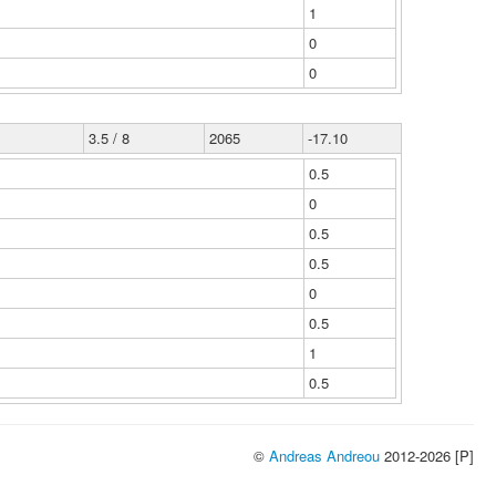
1
0
0
3.5 / 8
2065
-17.10
0.5
0
0.5
0.5
0
0.5
1
0.5
©
Andreas Andreou
2012-2026 [P]