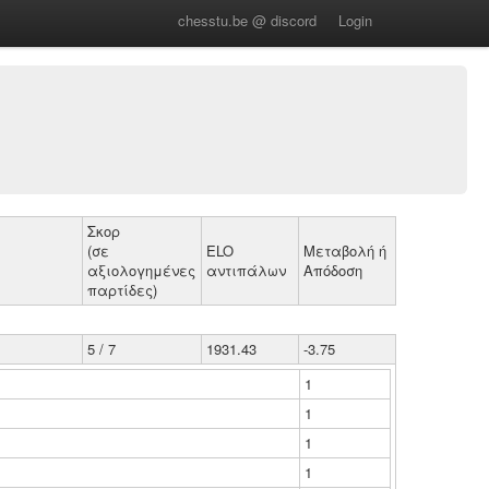
chesstu.be @ discord
Login
Σκορ
(σε
ELO
Μεταβολή ή
αξιολογημένες
αντιπάλων
Απόδοση
παρτίδες)
5 / 7
1931.43
-3.75
1
1
1
1