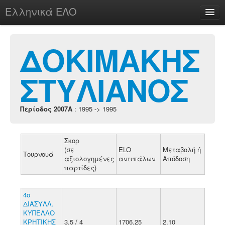
Ελληνικά ΕΛΟ
Περί
ΔΟΚΙΜΑΚΗΣ
ΣΤΥΛΙΑΝΟΣ
chesstu.be @ discord
Login
Περίοδος 2007A
: 1995 -> 1995
Σκορ
(σε
ELO
Μεταβολή ή
Τουρνουά
αξιολογημένες
αντιπάλων
Απόδοση
παρτίδες)
4ο
ΔΙΑΣΥΛΛ.
ΚΥΠΕΛΛΟ
ΚΡΗΤΙΚΗΣ
3.5 / 4
1706.25
2.10