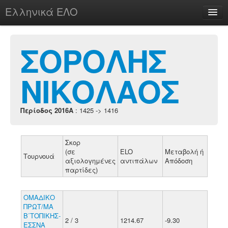
Ελληνικά ΕΛΟ
Περί
ΣΟΡΟΛΗΣ
ΝΙΚΟΛΑΟΣ
chesstu.be @ discord
Login
Περίοδος 2016A
: 1425 -> 1416
Σκορ
(σε
ELO
Μεταβολή ή
Τουρνουά
αξιολογημένες
αντιπάλων
Απόδοση
παρτίδες)
ΟΜΑΔΙΚΟ
ΠΡΩΤ/ΜΑ
Β΄ΤΟΠΙΚΗΣ-
2 / 3
1214.67
-9.30
ΕΣΣΝΑ