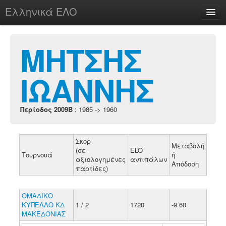
Ελληνικά ΕΛΟ
Περί
ΜΗΤΣΗΣ
ΙΩΑΝΝΗΣ
chesstu.be @ discord
Login
Περίοδος 2009B
: 1985 -> 1960
Σκορ
Μεταβολή
(σε
ELO
Τουρνουά
ή
αξιολογημένες
αντιπάλων
Απόδοση
παρτίδες)
ΟΜΑΔΙΚΟ
ΚΥΠΕΛΛΟ ΚΔ
1 / 2
1720
-9.60
ΜΑΚΕΔΟΝΙΑΣ