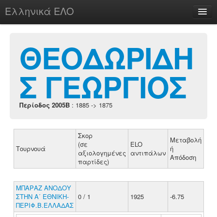
Ελληνικά ΕΛΟ
Περί
ΘΕΟΔΩΡΙΔΗ
Σ ΓΕΩΡΓΙΟΣ
chesstu.be @ discord
Login
Περίοδος 2005B
: 1885 -> 1875
Σκορ
Μεταβολή
(σε
ELO
Τουρνουά
ή
αξιολογημένες
αντιπάλων
Απόδοση
παρτίδες)
ΜΠΑΡΑΖ ΑΝΟΔΟΥ
ΣΤΗΝ Α΄ ΕΘΝΙΚΗ-
0 / 1
1925
-6.75
ΠΕΡΙΦ.Β.ΕΛΛΑΔΑΣ