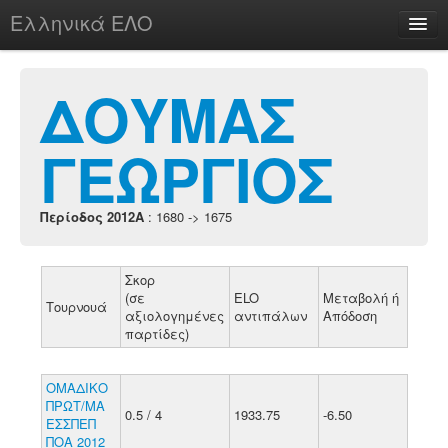
Ελληνικά ΕΛΟ
Περί
ΔΟΥΜΑΣ
ΓΕΩΡΓΙΟΣ
chesstu.be @ discord
Login
Περίοδος 2012A
: 1680 -> 1675
Σκορ
(σε
ELO
Μεταβολή ή
Τουρνουά
αξιολογημένες
αντιπάλων
Απόδοση
παρτίδες)
ΟΜΑΔΙΚΟ
ΠΡΩΤ/ΜΑ
0.5 / 4
1933.75
-6.50
ΕΣΣΠΕΠ
ΠΟΑ 2012