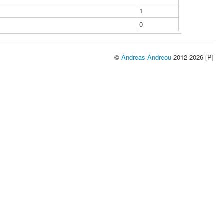
1
0
©
Andreas Andreou
2012-2026 [P]