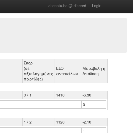
chesstu.be @ discord
Login
Σκορ
(σε
ELO
Μεταβολή ή
αξιολογημένες
αντιπάλων
Απόδοση
παρτίδες)
0 / 1
1410
-6.30
0
1 / 2
1120
-2.10
1