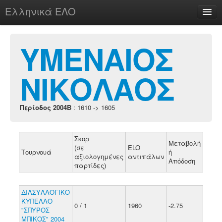
Ελληνικά ΕΛΟ
Περί
ΥΜΕΝΑΙΟΣ
ΝΙΚΟΛΑΟΣ
chesstu.be @ discord
Login
Περίοδος 2004B
: 1610 -> 1605
Σκορ
Μεταβολή
(σε
ELO
Τουρνουά
ή
αξιολογημένες
αντιπάλων
Απόδοση
παρτίδες)
ΔΙΑΣΥΛΛΟΓΙΚΟ
ΚΥΠΕΛΛΟ
0 / 1
1960
-2.75
"ΣΠΥΡΟΣ
ΜΠΙΚΟΣ" 2004