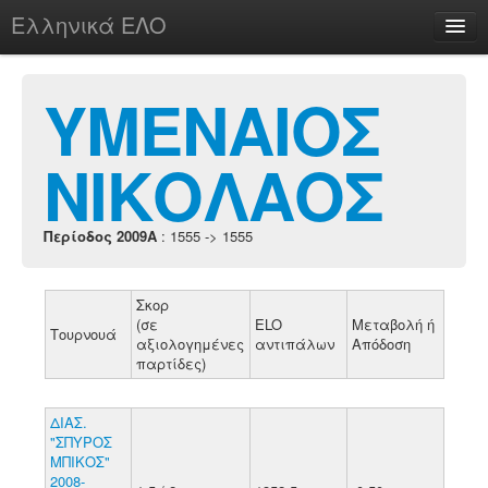
Ελληνικά ΕΛΟ
Περί
ΥΜΕΝΑΙΟΣ
ΝΙΚΟΛΑΟΣ
chesstu.be @ discord
Login
Περίοδος 2009A
: 1555 -> 1555
Σκορ
(σε
ELO
Μεταβολή ή
Τουρνουά
αξιολογημένες
αντιπάλων
Απόδοση
παρτίδες)
ΔΙΑΣ.
"ΣΠΥΡΟΣ
ΜΠΙΚΟΣ"
2008-