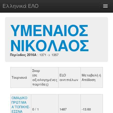
Ελληνικά ΕΛΟ
Περί
ΥΜΕΝΑΙΟΣ
ΝΙΚΟΛΑΟΣ
chesstu.be @ discord
Login
Περίοδος 2016A
: 1371 -> 1357
Σκορ
(σε
ELO
Μεταβολή ή
Τουρνουά
αξιολογημένες
αντιπάλων
Απόδοση
παρτίδες)
ΟΜΑΔΙΚΟ
ΠΡΩΤ/ΜΑ
Α΄ΤΟΠΙΚΗΣ-
0 / 1
1487
-13.60
ΕΣΣΝΑ