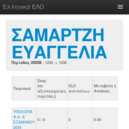
Ελληνικά ΕΛΟ
Περί
ΣΑΜΑΡΤΖΗ
ΕΥΑΓΓΕΛΙΑ
chesstu.be @ discord
Login
Περίοδος 2005B
: 1230 -> 1230
Σκορ
(σε
ELO
Μεταβολή ή
Τουρνουά
αξιολογημένες
αντιπάλων
Απόδοση
παρτίδες)
ΥΠΟΛΟΙΠΑ
Φ.Α. Α΄
0 / 0
0
0.00
ΕΞΑΜΗΝΟΥ
2005