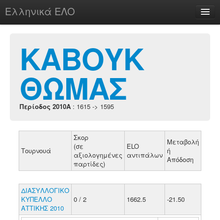
Ελληνικά ΕΛΟ
Περί
ΚΑΒΟΥΚ
ΘΩΜΑΣ
chesstu.be @ discord
Login
Περίοδος 2010A
: 1615 -> 1595
Σκορ
Μεταβολή
(σε
ELO
Τουρνουά
ή
αξιολογημένες
αντιπάλων
Απόδοση
παρτίδες)
ΔΙΑΣΥΛΛΟΓΙΚΟ
ΚΥΠΕΛΛΟ
0 / 2
1662.5
-21.50
ΑΤΤΙΚΗΣ 2010