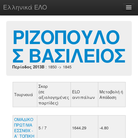
Ελληνικά ΕΛΟ
Περί
ΡΙΖΟΠΟΥΛΟ
Σ ΒΑΣΙΛΕΙΟΣ
chesstu.be @ discord
Login
Περίοδος 2013B
: 1850 -> 1845
Σκορ
(σε
ELO
Μεταβολή ή
Τουρνουά
αξιολογημένες
αντιπάλων
Απόδοση
παρτίδες)
ΟΜΑΔΙΚΟ
ΠΡΩΤ/ΜΑ
5 / 7
1644.29
-4.80
ΕΣΣΝΘΧ -
Α΄ ΤΟΠΙΚΗ