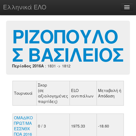
Ελληνικά ΕΛΟ
Περί
ΡΙΖΟΠΟΥΛΟ
Σ ΒΑΣΙΛΕΙΟΣ
chesstu.be @ discord
Login
Περίοδος 2016A
: 1831 -> 1812
Σκορ
(σε
ELO
Μεταβολή ή
Τουρνουά
αξιολογημένες
αντιπάλων
Απόδοση
παρτίδες)
ΟΜΑΔΙΚΟ
ΠΡΩΤ/ΜΑ
0 / 3
1975.33
-18.60
ΕΣΣΝΘΧ
ΠΟΑ 2016