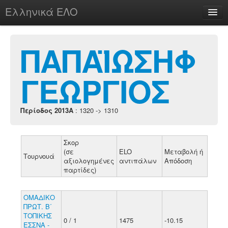
Ελληνικά ΕΛΟ
Περί
ΠΑΠΑΪΩΣΗΦ
ΓΕΩΡΓΙΟΣ
chesstu.be @ discord
Login
Περίοδος 2013A
: 1320 -> 1310
Σκορ
(σε
ELO
Μεταβολή ή
Τουρνουά
αξιολογημένες
αντιπάλων
Απόδοση
παρτίδες)
ΟΜΑΔΙΚΟ
ΠΡΩΤ. Β΄
ΤΟΠΙΚΗΣ
0 / 1
1475
-10.15
ΕΣΣΝΑ -